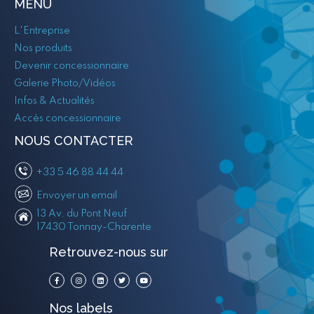
MENU
L'Entreprise
Nos produits
Devenir concessionnaire
Galerie Photo/Vidéos
Infos & Actualités
Accès concessionnaire
NOUS CONTACTER
+33 5 46 88 44 44
Envoyer un email
13 Av. du Pont Neuf
17430 Tonnay-Charente
Retrouvez-nous sur
Nos labels