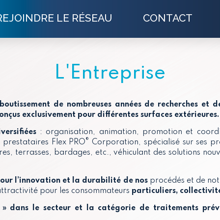
REJOINDRE LE RÉSEAU
CONTACT
L'Entreprise
’aboutissement de nombreuses années de recherches et 
conçus exclusivement pour différentes surfaces extérieures
versifiées
: organisation, animation, promotion et coordi
®
 prestataires Flex PRO
Corporation, spécialisé sur ses p
es, terrasses, bardages, etc., véhiculant des solutions nouv
our l’innovation et la durabilité de nos
procédés et de no
’attractivité pour les consommateurs
particuliers, collectivi
» dans le secteur et la catégorie
de traitements préve