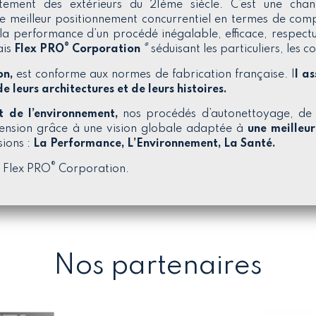
itement des extérieurs du 21ème siècle. C’est une cha
le meilleur positionnement concurrentiel en termes de compét
et la performance d’un procédé inégalable, efficace, respect
®
®
ais
Flex PRO
Corporation
séduisant les particuliers, les col
on,
est conforme aux normes de fabrication française. I
l a
e leurs architectures et de leurs histoires.
t de l’environnement,
nos procédés d’autonettoyage, de 
scension grâce à une vision globale adaptée à
une meilleur
sions :
La Performance, L’Environnement, La Santé.
®
e Flex PRO
Corporation.
Nos partenaires