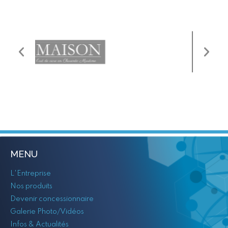
MENU
L'Entreprise
Nos produits
Devenir concessionnaire
Galerie Photo/Vidéos
Infos & Actualités