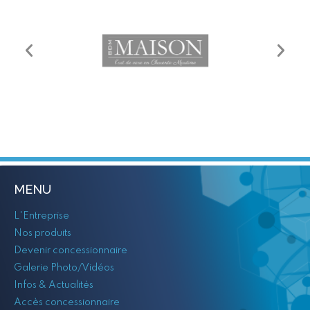
MENU
L'Entreprise
Nos produits
Devenir concessionnaire
Galerie Photo/Vidéos
Infos & Actualités
Accès concessionnaire