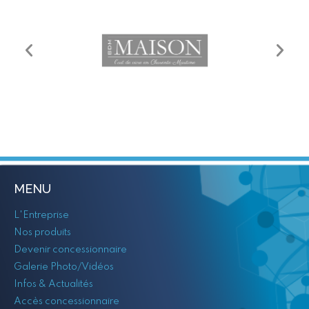
MENU
L'Entreprise
Nos produits
Devenir concessionnaire
Galerie Photo/Vidéos
Infos & Actualités
Accès concessionnaire