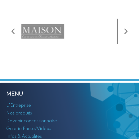
MENU
L'Entreprise
Nos produits
Devenir concessionnaire
Galerie Photo/Vidéos
Infos & Actualités