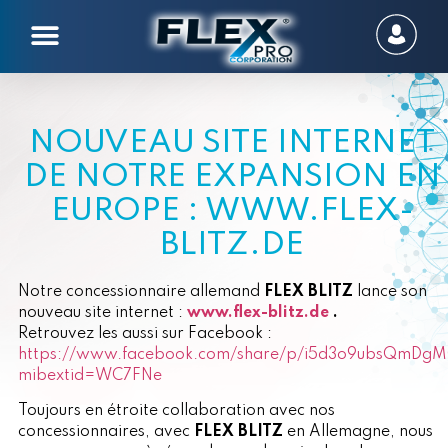
NOUVEAU SITE INTERNET
DE NOTRE EXPANSION EN
EUROPE : WWW.FLEX-
BLITZ.DE
Notre concessionnaire allemand
FLEX BLITZ
lance son
nouveau site internet :
www.flex-blitz.de
.
Retrouvez les aussi sur Facebook :
https://www.facebook.com/share/p/i5d3o9ubsQmDgM
mibextid=WC7FNe
Toujours en étroite collaboration avec nos
concessionnaires, avec
FLEX BLITZ
en Allemagne, nous