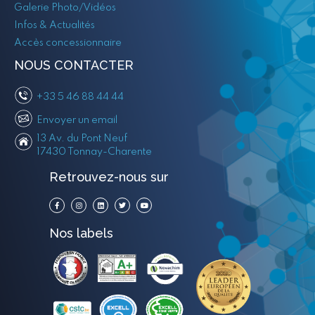
Galerie Photo/Vidéos
Infos & Actualités
Accès concessionnaire
NOUS CONTACTER
+33 5 46 88 44 44
Envoyer un email
13 Av. du Pont Neuf
17430 Tonnay-Charente
Retrouvez-nous sur
Nos labels