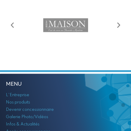
MENU
L'Entreprise
Nos produits
Devenir concessionnaire
Galerie Photo/Vidéos
Infos & Actualités